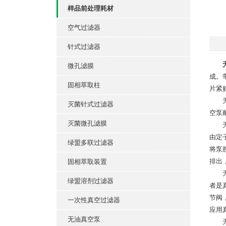
样品前处理耗材
空气过滤器
针式过滤器
微孔滤膜
成。
固相萃取柱
片紧
无油
灭菌针式过滤器
空泵
灭菌微孔滤膜
无油
由定
绿盟多联过滤器
将泵
排出
固相萃取装置
无油
绿盟溶剂过滤器
者是
节阀
一次性真空过滤器
应用
无油真空泵
无油