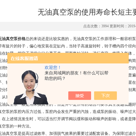
无油真空泵的使用寿命长短主
点击次数：3994 更新时间：2019-0
无油真空泵价格
总的来说还是比较实惠的，无油真空泵的工作原理和一般容积泵
带有旋片的转子，偏心地安装在定缸内，当转子高速旋转时，转子槽内四个径向
贴在缸壁，把定子进排出口分离开来，周而复始运转，进行变容，将吸入气体，
真空泵是一种无需任何油作润滑既能运转工作的机械真空泵。它具有结构简
欢迎您！
耐用性好，是抽真空，压缩，两用真空泵，是一种应用范围非常广泛获得真空的
来自局域网的朋友！有什么可以帮
真空泵耐用性好，是抽真空，紧缩，两用真空泵，是一种应用范围十分普遍
助您的吗？
子、转子、旋片、缸体、电机等主要零件组成。带有旋片的转子，偏心肠装置在
腔分隔成四个工作室，由于向心力作用，旋片紧贴在缸壁，把定子进排出口别离
，从而到达抽气目的。
真空泵一般是用来抽真空的，但是并不是所有的场合均要求真空度越低越好
真空泵的泵腔内压力过低，泵腔内会发生严重的汽蚀，造成泵的振动、噪声过大
，在上述情况发生时，可以适当打开调节阀以缓和振动和噪声的影响，或者是降
真空泵的一种方法。
真空泵是提高过滤效率、加强脱气效果的重要过滤配套设备。为保障过滤介