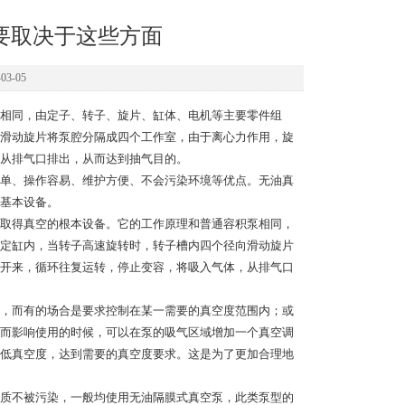
要取决于这些方面
3-05
相同，由定子、转子、旋片、缸体、电机等主要零件组
滑动旋片将泵腔分隔成四个工作室，由于离心力作用，旋
从排气口排出，从而达到抽气目的。
单、操作容易、维护方便、不会污染环境等优点。无油真
基本设备。
取得真空的根本设备。它的工作原理和普通容积泵相同，
定缸内，当转子高速旋转时，转子槽内四个径向滑动旋片
开来，循环往复运转，停止变容，将吸入气体，从排气口
，而有的场合是要求控制在某一需要的真空度范围内；或
而影响使用的时候，可以在泵的吸气区域增加一个真空调
低真空度，达到需要的真空度要求。这是为了更加合理地
质不被污染，一般均使用无油隔膜式真空泵，此类泵型的