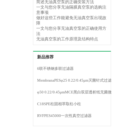
简述无油真空泵的正确安装方法
一文与您分享无油隔膜真空泵的选购注
意事项
做好这些工作能避免无油真空泵出现故
障
一文与您分享无油真空泵的正确使用方
法
无油真空泵的工作原理及结构特点
新品推荐
6联不锈钢多联过滤器
MembranaPESφ25 0.22/0.45μm灭菌针式过滤
器
φ50 0.22/0.45μmMCE黑白双层透析纸无菌微
孔滤膜
C18SPE柱固相萃取柱小柱
RVFPES45000一次性真空过滤器