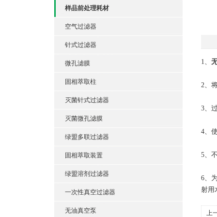
样品前处理耗材
空气过滤器
针式过滤器
1、
微孔滤膜
固相萃取柱
2、
灭菌针式过滤器
3、
灭菌微孔滤膜
4、
绿盟多联过滤器
5、
固相萃取装置
绿盟溶剂过滤器
6、
射用
一次性真空过滤器
无油真空泵
上