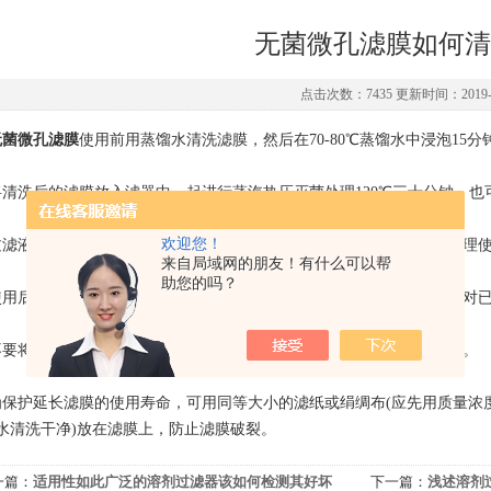
无菌微孔滤膜如何清
点击次数：7435 更新时间：2019-1
无菌微孔滤膜
使用前用蒸馏水清洗滤膜，然后在70-80℃蒸馏水中浸泡15
将清洗后的滤膜放入滤器中一起进行蒸汽热压灭菌处理120℃三十分钟，
欢迎您！
过滤液体时滤膜必须处于湿润状态，否则将影响过滤速度。若因灭菌处理
来自局域网的朋友！有什么可以帮
助您的吗？
使用后，
无菌微孔滤膜
放在注射用水中，防止干燥，但不要浸泡太久，对
不要将滤架连同滤膜一起进行灭菌，否则滤膜因热胀冷缩而致脆裂皱折。
为保护延长滤膜的使用寿命，可用同等大小的滤纸或绢绸布(应先用质量浓度20 g
水清洗干净)放在滤膜上，防止滤膜破裂。
一篇：
适用性如此广泛的溶剂过滤器该如何检测其好坏
下一篇：
浅述溶剂