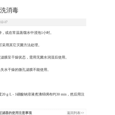
洗消毒
2-17
分钟，或在常温蒸馏水中浸泡1小时。
也可采用其它灭菌方法处理。
使滤膜呈干燥状态，需用无菌水润湿后使用。
已失水干燥的微孔滤膜不能使用。
·L - 1磺酸钠溶液煮沸绢绸布约30 min，然后用注
过滤器的使用注意事项
返回列表>>