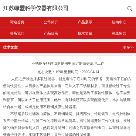
江苏绿盟科学仪器有限公司
网站首页
公司简介
产品展示
新闻中心
联系我们
产品目录
技术文章
在线留言
技术文章
更多>>
不锈钢多联过滤器使用中应定期做好清理工作
点击次数：1990 更新时间：2020-04-14
人们之所以选择多联过滤器，就是看准了它对时间的节省，更看准了它的方
便与快捷性。从目前的产品体系来看，它加入了不锈钢材质，而且都经过了专业
的抛光处理，可以在整体上实现高效作用。即使是遇到了腐蚀性液体，也不会受
到损害，所以加大了使用范围。此外，有时候还可以实现配套使用，比如与玻璃
结合在一起，或者是使用不锈钢换膜过滤器等。
不锈钢多联过滤器由简体、不锈钢滤网、排污部分、传动装置、电气控制体
系五个部分组成，过滤工作的原理非常地简单，当过滤器开始工作的时候，被过
滤的物质就会来到入口，然后就是滤网，过滤之后直接来到出口，从而过滤器与
管道进行连接，实现工艺循环，提升过滤器的过滤效率。