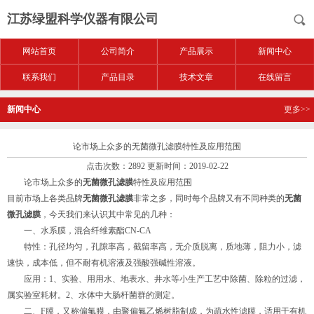
江苏绿盟科学仪器有限公司
网站首页
公司简介
产品展示
新闻中心
联系我们
产品目录
技术文章
在线留言
新闻中心
更多>>
论市场上众多的无菌微孔滤膜特性及应用范围
点击次数：2892 更新时间：2019-02-22
论市场上众多的
无菌微孔滤膜
特性及应用范围
目前市场上各类品牌
无菌微孔滤膜
非常之多，同时每个品牌又有不同种类的
无菌
微孔滤膜
，今天我们来认识其中常见的几种：
一、水系膜，混合纤维素酯CN-CA
特性：孔径均匀，孔隙率高，截留率高，无介质脱离，质地薄，阻力小，滤
速快，成本低，但不耐有机溶液及强酸强碱性溶液。
应用：1、实验、用用水、地表水、井水等小生产工艺中除菌、除粒的过滤，
属实验室耗材。2、水体中大肠杆菌群的测定。
二、F膜，又称偏氟膜，由聚偏氟乙烯树脂制成，为疏水性滤膜，适用于有机