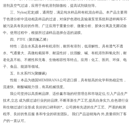
溶剂及空气过滤，应用于有机溶剂除微粒，提高试剂级别等。
三、Nylon(尼龙)膜，通用型，满足纯水样品和有机混合样品。本产品主要用
于色谱分析中流动相及样品的过滤，对保护色谱柱及输液泵管系统和进样阀等不
被污染具有良好的作用。广泛应用于重量分析、微量分析、胶体分离及无菌试验
中。使用过程中，根据所过滤样品选择合适的滤膜。
四、PTFE（聚四氟乙烯）
特性：适合水系及各种有机溶剂，耐所有溶剂，低溶解性。具有透气不透
水、气通量大、高微粒截留率、耐温性好，抗强酸、碱、有机溶剂和氧化剂，耐
老化及不粘、不燃性和无毒、生物相容性等特点。应用：化工、医药、环保、电
子、食品、能源等领域。
五、B.水系PES(聚醚砜)
性能：本品为德国MEMBRANA公司进口膜，具有较高的化学和热稳定性，
流速快、耐酸碱能力强，有高机械强度。
我公司坚持以高质树品牌、适价赢市场的经营理念和市场定位,引入产品生产
技术,立志 成为膜过滤行业的好品牌, 不断革新生产工艺,提高自身实力,在色谱行业
和生物过滤行业形成 良好的口碑和的*。公司拥有先进的生产工艺、严谨的检测
程序、良好的售后服 务和专业的研发团队。 我们产品远销海内 外,质量得到了客
户的一直认可。