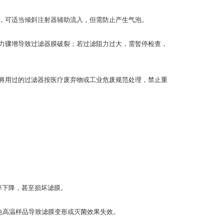
，可适当倾斜注射器辅助流入，但需防止产生气泡。
力骤增导致过滤器膜破裂；若过滤阻力过大，需暂停检查，
将用过的过滤器按医疗废弃物或工业危废规范处理，禁止重
效率下降，甚至损坏滤膜。
免高温样品导致滤膜变形或灭菌效果失效。