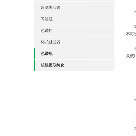
超滤离心管
2.
闪滤瓶
3.
色谱柱
不可
杯式过滤器
4.
色谱瓶
复使
核酸提取纯化
三、
1.
2.