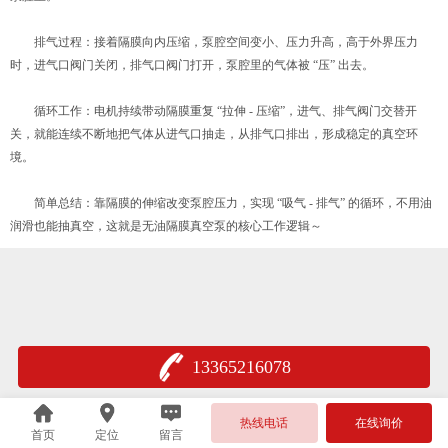
排气过程：接着隔膜向内压缩，泵腔空间变小、压力升高，高于外界压力
时，进气口阀门关闭，排气口阀门打开，泵腔里的气体被 “压” 出去。
循环工作：电机持续带动隔膜重复 “拉伸 - 压缩”，进气、排气阀门交替开
关，就能连续不断地把气体从进气口抽走，从排气口排出，形成稳定的真空环
境。
简单总结：靠隔膜的伸缩改变泵腔压力，实现 “吸气 - 排气” 的循环，不用油
润滑也能抽真空，这就是无油隔膜真空泵的核心工作逻辑～
13365216078
热线电话
在线询价
首页
定位
留言