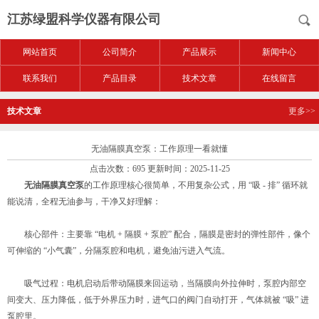
江苏绿盟科学仪器有限公司
网站首页
公司简介
产品展示
新闻中心
联系我们
产品目录
技术文章
在线留言
技术文章
更多>>
无油隔膜真空泵：工作原理一看就懂
点击次数：695 更新时间：2025-11-25
无油隔膜真空泵
的工作原理核心很简单，不用复杂公式，用 “吸 - 排” 循环就
能说清，全程无油参与，干净又好理解：
核心部件：主要靠 “电机 + 隔膜 + 泵腔” 配合，隔膜是密封的弹性部件，像个
可伸缩的 “小气囊”，分隔泵腔和电机，避免油污进入气流。
吸气过程：电机启动后带动隔膜来回运动，当隔膜向外拉伸时，泵腔内部空
间变大、压力降低，低于外界压力时，进气口的阀门自动打开，气体就被 “吸” 进
泵腔里。