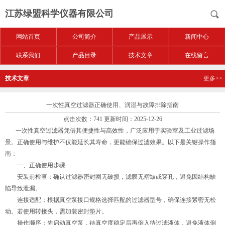
江苏绿盟科学仪器有限公司
网站首页
公司简介
产品展示
新闻中心
联系我们
产品目录
技术文章
在线留言
技术文章
更多>>
一次性真空过滤器正确使用、润湿与故障排除指南
点击次数：741 更新时间：2025-12-26
一次性真空过滤器凭借其便捷性与高效性，广泛应用于实验室及工业过滤场
景。正确使用与维护不仅能延长其寿命，更能确保过滤效果。以下是关键操作指
南：
一、正确使用步骤
安装前检查：确认过滤器密封圈无破损，滤膜无褶皱或穿孔，避免因结构缺
陷导致泄漏。
连接适配：根据真空泵接口规格选择匹配的过滤器型号，确保连接紧密无松
动。若使用转接头，需加装密封垫片。
操作顺序：先启动真空泵，待真空度稳定后再倒入待过滤液体，避免液体倒