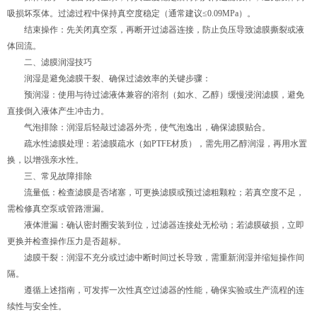
吸损坏泵体。过滤过程中保持真空度稳定（通常建议≤0.09MPa）。
结束操作：先关闭真空泵，再断开过滤器连接，防止负压导致滤膜撕裂或液
体回流。
二、滤膜润湿技巧
润湿是避免滤膜干裂、确保过滤效率的关键步骤：
预润湿：使用与待过滤液体兼容的溶剂（如水、乙醇）缓慢浸润滤膜，避免
直接倒入液体产生冲击力。
气泡排除：润湿后轻敲过滤器外壳，使气泡逸出，确保滤膜贴合。
疏水性滤膜处理：若滤膜疏水（如PTFE材质），需先用乙醇润湿，再用水置
换，以增强亲水性。
三、常见故障排除
流量低：检查滤膜是否堵塞，可更换滤膜或预过滤粗颗粒；若真空度不足，
需检修真空泵或管路泄漏。
液体泄漏：确认密封圈安装到位，过滤器连接处无松动；若滤膜破损，立即
更换并检查操作压力是否超标。
滤膜干裂：润湿不充分或过滤中断时间过长导致，需重新润湿并缩短操作间
隔。
遵循上述指南，可发挥一次性真空过滤器的性能，确保实验或生产流程的连
续性与安全性。