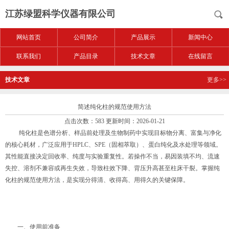
江苏绿盟科学仪器有限公司
网站首页
公司简介
产品展示
新闻中心
联系我们
产品目录
技术文章
在线留言
技术文章
更多>>
简述纯化柱的规范使用方法
点击次数：583 更新时间：2026-01-21
纯化柱是色谱分析、样品前处理及生物制药中实现目标物分离、富集与净化
的核心耗材，广泛应用于HPLC、SPE（固相萃取）、蛋白纯化及水处理等领域。
其性能直接决定回收率、纯度与实验重复性。若操作不当，易因装填不均、流速
失控、溶剂不兼容或再生失效，导致柱效下降、背压升高甚至柱床干裂。掌握纯
化柱的规范使用方法，是实现分得清、收得高、用得久的关键保障。
一、使用前准备