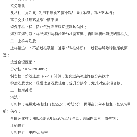
充分活化：
反相柱（如C18）先用甲醇或乙腈冲洗5–10柱体积，再转至水相；
离子交换柱用高盐缓冲液平衡；
避免干柱上样，防止气泡滞留破坏流路均匀性；
溶剂互溶过渡：样品溶剂与初始流动相需互溶，否则易析出沉淀堵塞柱头。
二、上样与洗脱
上样量适中：不超过柱载量（通常≤5%柱体积），过载会导致峰拖尾或穿
透；
流速合理匹配：
分析柱：0.5–2mL/min；
制备柱：按线速度（cm/h）计算，避免过高流速降低分离效率；
梯度洗脱优化：缓慢改变洗脱强度，提升分辨率，尤其对复杂混合物。
三、柱后处理
清洗：
反相柱：先用水/有机相（如95:5）冲洗盐分，再用高比例有机相（如90%甲
醇）保存；
蛋白纯化柱：用0.5MNaOH或20%乙醇消毒，去除内毒素与微生物；
正确保存：
反相柱存于甲醇/乙腈中；