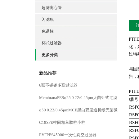
超滤离心管
闪滤瓶
色谱柱
PT
杯式过滤器
化，
过特
更多分类
与国
新品推荐
告，
6联不锈钢多联过滤器
PT
MembranaPESφ25 0.22/0.45μm灭菌针式过滤
编号
RSF
器
φ50 0.22/0.45μmMCE黑白双层透析纸无菌微
RSF
孔滤膜
C18SPE柱固相萃取柱小柱
RSF
RSF
RVFPES45000一次性真空过滤器
RSF