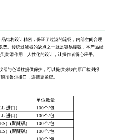
，产品结构设计精密，保证了过滤的流畅，内部空间合理
浪费。传统过滤器的缺点之一就是容易爆破，本产品经
，起到防滑作用，人性化的设计，让操作者得心应手。
给您的仪器与色谱柱提供保护，可以提供滤膜的原厂检测报
带锁扣鲁尔接口，连接更紧密。
单位数量
LL
进口）
100个/包
LL
进口）
100个/包
PES）(聚醚砜)
100个/包
PES）(聚醚砜)
100个/包
100个/包