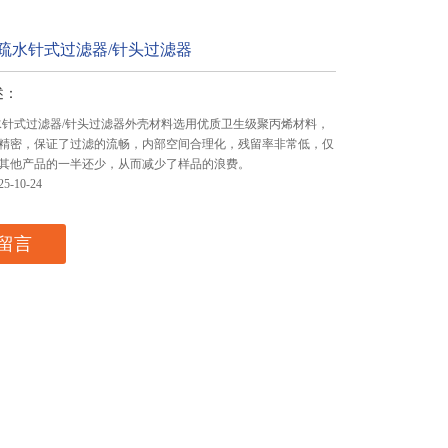
水疏水针式过滤器/针头过滤器
述：
疏水针式过滤器/针头过滤器外壳材料选用优质卫生级聚丙烯材料，
精密，保证了过滤的流畅，内部空间合理化，残留率非常低，仅
其他产品的一半还少，从而减少了样品的浪费。
-10-24
留言