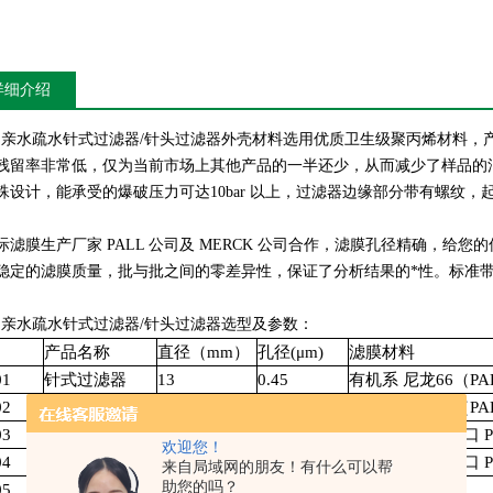
详细介绍
FE亲水疏水针式过滤器/针头过滤器外壳材料选用优质卫生级聚丙烯材料
残留率非常低，仅为当前市场上其他产品的一半还少，从而减少了样品的
殊设计，能承受的爆破压力可达10bar 以上，过滤器边缘部分带有螺纹
际滤膜生产厂家 PALL 公司及 MERCK 公司合作，滤膜孔径精确，
稳定的滤膜质量，批与批之间的零差异性，保证了分析结果的*性。标准
FE亲水疏水针式过滤器/针头过滤器选型及参数：
产品名称
直径（mm）
孔径(μm)
滤膜材料
01
针式过滤器
13
0.45
有机系
尼龙66（PA
02
针式过滤器
13
0.22
有机系
尼龙66（PA
03
针式过滤器
13
0.45
水系
（PALL
进口
欢迎您！
04
针式过滤器
13
0.22
水系
（PALL
进口
来自局域网的朋友！有什么可以帮
助您的吗？
05
针式过滤器
25
0.45
有机系
尼龙6