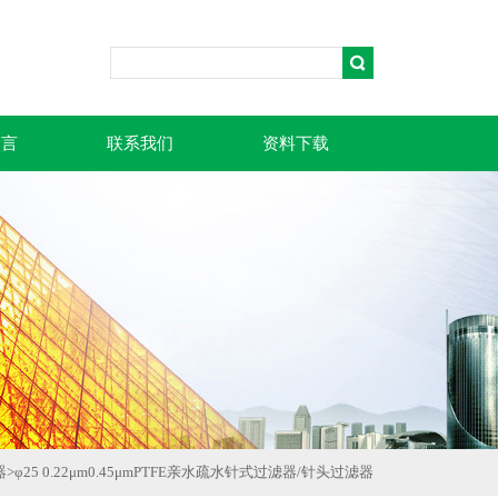
留言
联系我们
资料下载
器
>
φ25 0.22μm0.45μmPTFE亲水疏水针式过滤器/针头过滤器