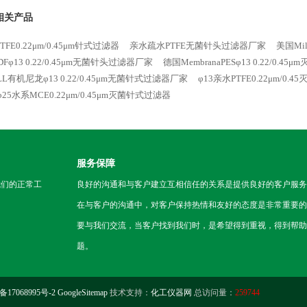
器
相关产品
TFE0.22μm/0.45μm针式过滤器
亲水疏水PTFE无菌针头过滤器厂家
美国Mil
DFφ13 0.22/0.45μm无菌针头过滤器厂家
德国MembranaPESφ13 0.22/0.4
LL有机尼龙φ13 0.22/0.45μm无菌针式过滤器厂家
φ13亲水PTFE0.22μm/0.
φ25水系MCE0.22μm/0.45μm灭菌针式过滤器
服务保障
我们的正常工
良好的沟通和与客户建立互相信任的关系是提供良好的客户服务
在与客户的沟通中，对客户保持热情和友好的态度是非常重要的
要与我们交流，当客户找到我们时，是希望得到重视，得到帮助
题。
备17068995号-2
GoogleSitemap
技术支持：
化工仪器网
总访问量：
259744