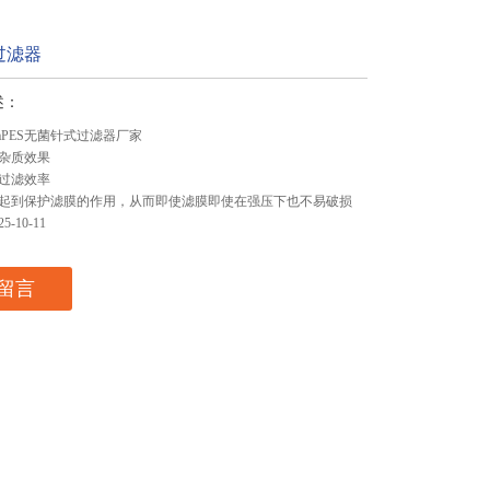
过滤器
述：
anaPES无菌针式过滤器厂家
杂质效果
过滤效率
起到保护滤膜的作用，从而即使滤膜即使在强压下也不易破损
-10-11
留言