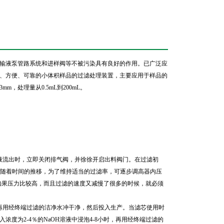
输液泵管路系统和进样阀等不被污染具有良好的作用。已广泛应
、方便、可靠的小体积样品的过滤处理装置，主要应用于样品的
m，处理量从0.5mL到200mL。
液流出时，立即关闭排气阀，并徐徐开启出料阀门。在过滤初
可。随着时间的推移，为了维持适当的过滤率，可逐步调高器内压
内如果压力比较高，而且过滤的速度又减慢了很多的时候，就必须
再用经终端过滤的洁净水冲干净，然后投入生产。当滤芯使用时
度为2-4％的NaOH溶液中浸泡4-8小时，再用经终端过滤的