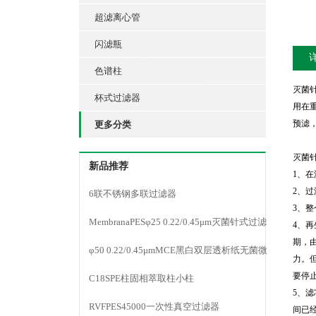
超滤离心管
闪滤瓶
色谱柱
灭菌
杯式过滤器
用在
预滤，
更多分类
灭菌
新品推荐
1、
2、
6联不锈钢多联过滤器
3、
MembranaPESφ25 0.22/0.45μm灭菌针式过滤
4、
期，
器
φ50 0.22/0.45μmMCE黑白双层透析纸无菌微
力。
要停
孔滤膜
C18SPE柱固相萃取柱小柱
5、
RVFPES45000一次性真空过滤器
间已