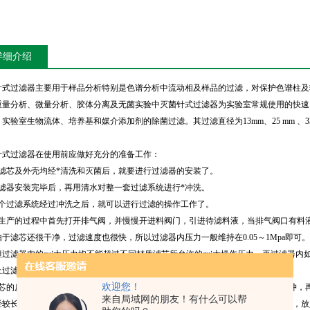
详细介绍
针式过滤器主要用于样品分析特别是色谱分析中流动相及样品的过滤，对保护色谱柱及
重量分析、微量分析、胶体分离及无菌实验中灭菌针式过滤器为实验室常规使用的快速
实验室生物流体、培养基和媒介添加剂的除菌过滤。其过滤直径为13mm、25 mm 、33m
针式过滤器在使用前应做好充分的准备工作：
在滤芯及外壳均经*清洗和灭菌后，就要进行过滤器的安装了。
过滤器安装完毕后，再用清水对整一套过滤系统进行*冲洗。
整个过滤系统经过冲洗之后，就可以进行过滤的操作工作了。
再生产的过程中首先打开排气阀，并慢慢开进料阀门，引进待滤料液，当排气阀口有料
由于滤芯还很干净，过滤速度也很快，所以过滤器内压力一般维持在0.05～1Mpa即
但过滤器内的zui大压力均不能超过不同材质滤芯所允许的zui大操作压力。再过滤器
止过滤操作了，并且对过滤器进行冲洗。
欢迎您！
滤芯的反冲洗，对于矿泉水以及水处理中的精滤，反冲的时候可以先用清水进行反冲，
来自局域网的朋友！有什么可以帮
经较长，用上述方法反冲后，其过滤速度仍然恢复得不够理想时，则可将滤芯卸下，放入浓